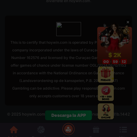
diviértete en hoywin.com.
PRIMA:
$ 120
Fortune Gems 500
×
×
PRIMA:
$ 40
Fortune Ox
This is to certify that hoywin.com is operated by Pistis Trade N.V., a
PRIMA:
$ 2
company incorporated under the laws of Curaçao with Company
$ 300
$ 2K
Multi Hot 5
Number 162576 and licensed by the Curaçao Gaming Authority to
1d
23
59
00
59
08
:
:
:
:
offer games of chance under license number OGL/2024/1670/1153
PRIMA:
$ 18
in accordance with the National Ordinance on Games of Chance
Fortune Gems 3
(Landsverordening op de kansspelen, P.B. 2024, no. 157)
Gambling can be addictive. Please play responsibly. hoywin.com
PRIMA:
$ 1000
only accepts customers over 18 years of age.
Fortune Gems 2
© 2025 hoywin.com Todos los derechos reservados. V531b.1442
PRIMA:
$ 1.3
Descarga la APP
FORTUNE SHEEP
PRIMA:
$ 150