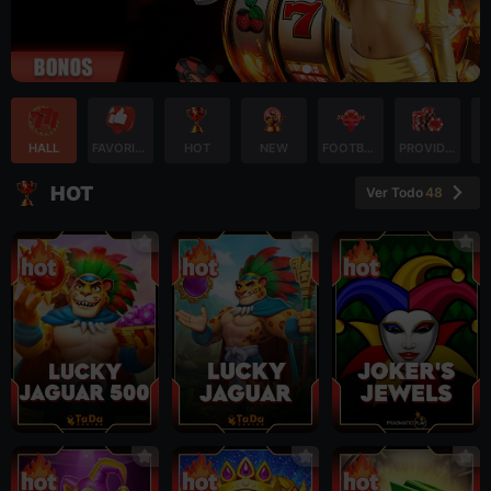
HALL
FAVORITE
HOT
NEW
FOOTBALL
PROVIDER
S
HOT
Ver Todo
48