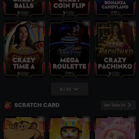
9 / 33
SCRATCH CARD
Ver Todo
24