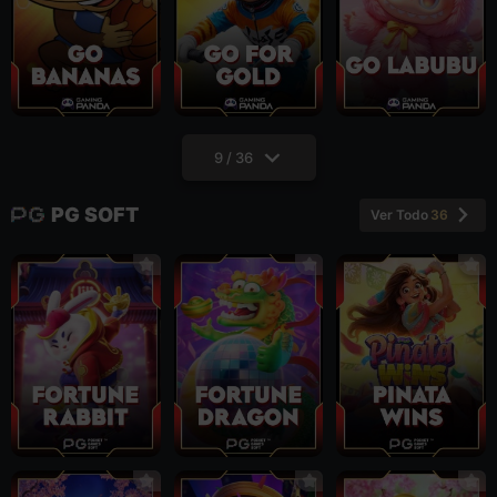
9 / 36
PG SOFT
Ver Todo
36