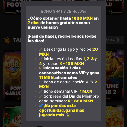
BONO GRATIS DE HoyWin
¿Cómo obtener hasta
1888 MXN
en
7 días
de bonos gratuitos como
9 / 24
nuevo usuario?
¡Fácil de hacer, recibe bonos todos
TADA
Ver Todo
34
los días!
✅
Descarga la app y recibe
20
MXN
✅
Inicia sesión los días
1, 2, 3 y
4
y recibe
8
- 188 MXN
✅
Inicia sesión 7 días
consecutivos como VIP y gana
11 MXN
adicionales
✅
Bono de actualización VIP:
2
MXN
✅
Bono semanal VIP:
1 MXN
✅
Sorpresa del Día de Miembro
cada domingo:
5 - 888 MXN
✅
¡No pierdas esta
oportunidad, gana más
jugando más! ✨