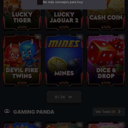
No más consejos para hoy
9 / 34
GAMING PANDA
Ver Todo
36