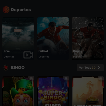
Deportes
Live
Fútbol
Rugby
Deportes
Deportes
Deportes
BINGO
Ver Todo
30